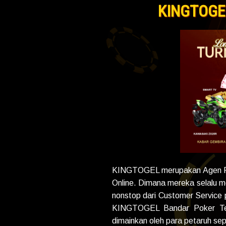
KINGTOGEL 
KINGTOGEL merupakan Agen Pok
Online. Dimana mereka selalu
nonstop dari Customer Service p
KINGTOGEL Bandar Poker Ter
dimainkan oleh para petaruh sepe